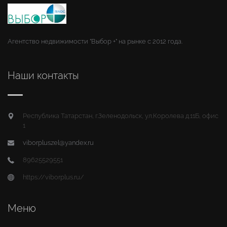
Агентство недвижимости "Выбор +" на рынке с 2012 года.
Наши контакты
Республика Татарстан, г.Зеленодольск, ул.Королева д.11Б, офис
1
viborpluszel@yandex.ru
89625529551
https://viborplus.ru/
Меню