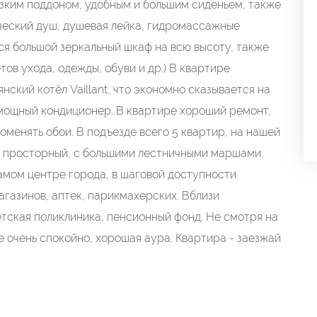
изким поддоном, удобным и большим сиденьем, также
ческий душ, душевая лейка, гидромассажные
тся большой зеркальный шкаф на всю высоту, также
ов ухода, одежды, обуви и др.) В квартире
нский котёл Vaillant, что экономно сказывается на
 мощный кондиционер. В квартире хороший ремонт,
поменять обои. В подъезде всего 5 квартир, на нашей
, просторный, с большими лестничными маршами.
амом центре города, в шаговой доступности
агазинов, аптек, парикмахерских. Вблизи
етская поликлиника, пенсионный фонд. Не смотря на
е очень спокойно, хорошая аура. Квартира - заезжай