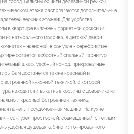
ид на город. Балконы обшиты деревянной рейкой,
 техническом этаже располагаются дополнительные
ладателей верхних этажей). Для удобства
олы в квартире выложены паркетной доской из
ри из натурального массива, в детской двери
 комнатах - нависной, в сан.узле - серебристые
квартире остается добротный спальный гарнитур
стительный шкаф, удобный комод, прикроватные
артиры Вам достанется также красивый и
о встроенной кухонной техникой, о которой
итура находятся 4 выкатные корзины с доводчиками,
нально и красиво! Встроенная техника:
чная панель, посудомоечная машина. На кухне
и). - сан. узел просторный, совмещенный, с теплым
чень удобная душевая кабина из тонированного