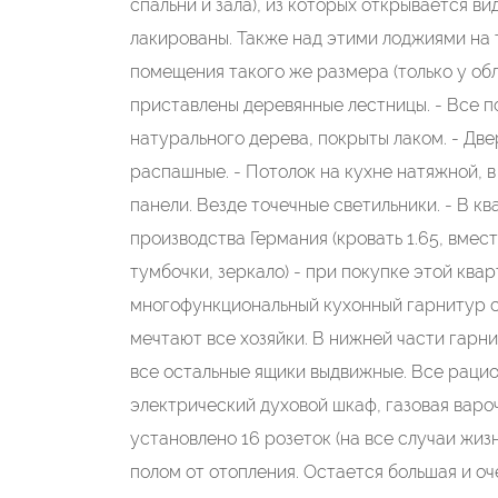
спальни и зала), из которых открывается в
лакированы. Также над этими лоджиями на
помещения такого же размера (только у об
приставлены деревянные лестницы. - Все п
натурального дерева, покрыты лаком. - Две
распашные. - Потолок на кухне натяжной, в
панели. Везде точечные светильники. - В 
производства Германия (кровать 1.65, вме
тумбочки, зеркало) - при покупке этой кв
многофункциональный кухонный гарнитур с
мечтают все хозяйки. В нижней части гарн
все остальные ящики выдвижные. Все рацио
электрический духовой шкаф, газовая варо
установлено 16 розеток (на все случаи жизн
полом от отопления. Остается большая и о