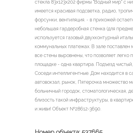
стекла 83х123х202 фирмы "Водный мир" с н
имеется красивая подсветка, радио, тропи
форсунки, вентиляция. - в прихожей остае
небольшая гардеробная стенка (для предмет
используется газовый двухконтурный италья
коммунальных платежах. В зале поставлен
все стены выровнены, что позволяет легко 
площадке - одна квартира. Подъезд чистый
Соседи интеллигентные. Дом находится в с
автовокзал, рынок, Пятерочка множество м
больничный городок, стоматологическая, д
близость такой инфраструктуры, в квартир
и живи! Объект №28612-3690.
Номер объекта: 537665