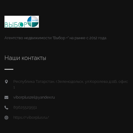
Агентство недвижимости "Выбор +" на рынке с 2012 года.
Наши контакты
Республика Татарстан, г.Зеленодольск, ул.Королева д.11Б, офис
1
viborpluszel@yandex.ru
89625529551
https://viborplus.ru/