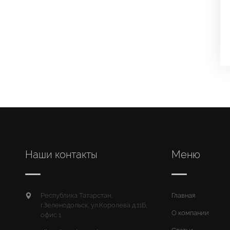
Наши контакты
Меню
Республика Татарстан,
Главная
г.Зеленодольск, ул.Королева д.11Б,
О компании
офис 1