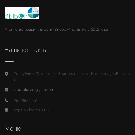
Агентство недвижимости "Выбор +" на рынке с 2012 года.
Наши контакты
Республика Татарстан, г.Зеленодольск, ул.Королева д.11Б, офис
1
viborpluszel@yandex.ru
89625529551
https://viborplus.ru/
Меню