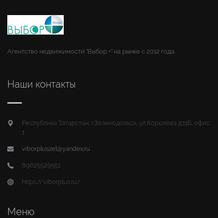
Агентство недвижимости "Выбор +" на рынке с 2012 года.
Наши контакты
Республика Татарстан, г.Зеленодольск, ул.Королева д.11Б, офис
1
viborpluszel@yandex.ru
89625529551
https://viborplus.ru/
Меню