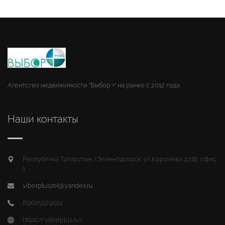
Агентство недвижимости "Выбор +" на рынке с 2012 года.
Наши контакты
Республика Татарстан, г.Зеленодольск, ул.Королева д.11Б, офис
1
viborpluszel@yandex.ru
89625529551
https://viborplus.ru/