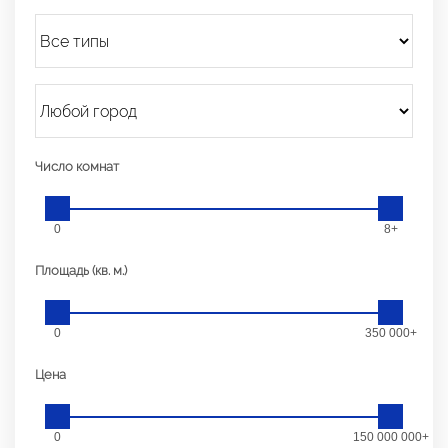
Число комнат
0
8+
Площадь (кв. м.)
0
350 000+
Цена
0
150 000 000+