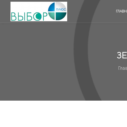
ГЛАВН
З
Гла