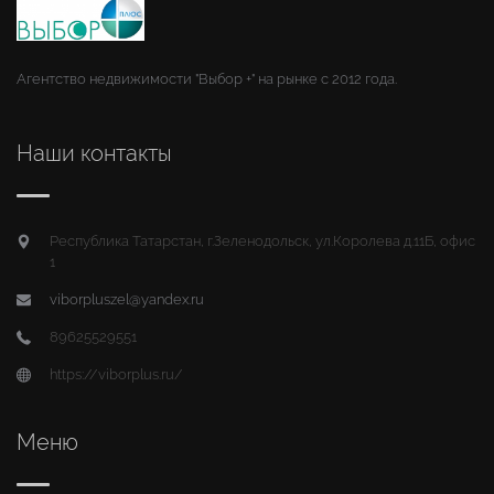
Агентство недвижимости "Выбор +" на рынке с 2012 года.
Наши контакты
Республика Татарстан, г.Зеленодольск, ул.Королева д.11Б, офис
1
viborpluszel@yandex.ru
89625529551
https://viborplus.ru/
Меню