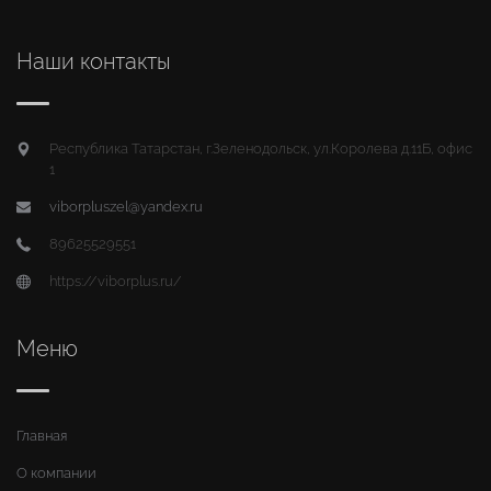
Наши контакты
Республика Татарстан, г.Зеленодольск, ул.Королева д.11Б, офис
1
viborpluszel@yandex.ru
89625529551
https://viborplus.ru/
Меню
Главная
О компании