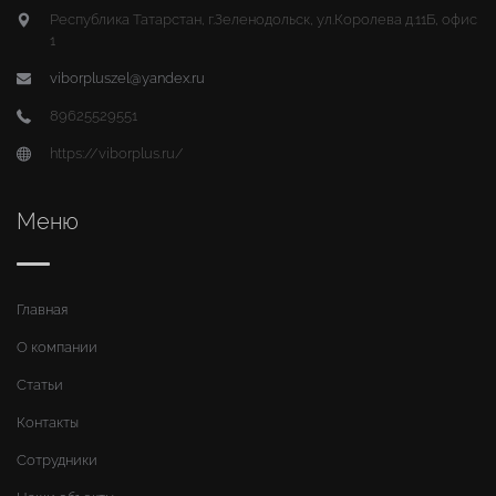
Республика Татарстан, г.Зеленодольск, ул.Королева д.11Б, офис
1
viborpluszel@yandex.ru
89625529551
https://viborplus.ru/
Меню
Главная
О компании
Статьи
Контакты
Сотрудники