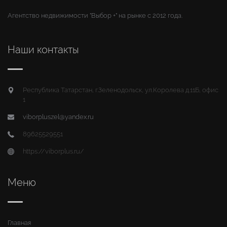
Агентство недвижимости "Выбор +" на рынке с 2012 года.
Наши контакты
Республика Татарстан, г.Зеленодольск, ул.Королева д.11Б, офис
1
viborpluszel@yandex.ru
89625529551
https://viborplus.ru/
Меню
Главная