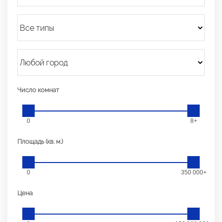
Число комнат
0
8+
Площадь (кв. м.)
0
350 000+
Цена