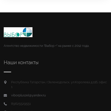
Агентство недвижимости "Выбор +" на рынке с 2012 года.
Наши контакты
Республика Татарстан, г.Зеленодольск, ул.Королева д.11Б, офис
1
viborpluszel@yandex.ru
89625529551