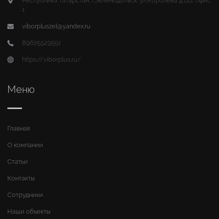
Республика Татарстан, г.Зеленодольск, ул.Королева д.11Б, офис
1
viborpluszel@yandex.ru
89625529551
https://viborplus.ru/
Меню
Главная
О компании
Статьи
Контакты
Сотрудники
Наши объекты