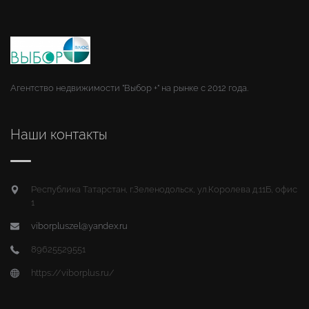
Агентство недвижимости "Выбор +" на рынке с 2012 года.
Наши контакты
Республика Татарстан, г.Зеленодольск, ул.Королева д.11Б, офис
1
viborpluszel@yandex.ru
89625529551
https://viborplus.ru/