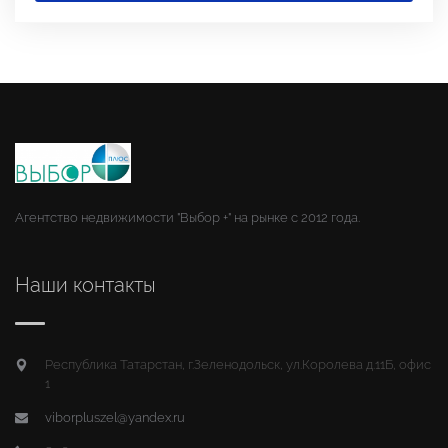
Агентство недвижимости "Выбор +" на рынке с 2012 года.
Наши контакты
Республика Татарстан, г.Зеленодольск, ул.Королева д.11Б, офис
1
viborpluszel@yandex.ru