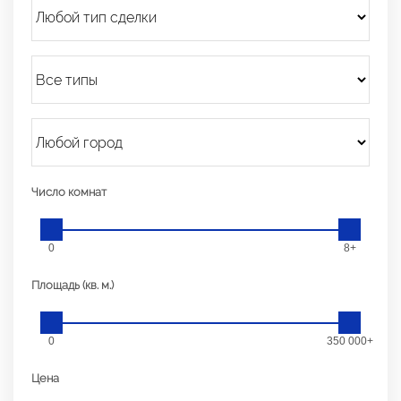
Число комнат
0
8+
Площадь (кв. м.)
0
350 000+
Цена