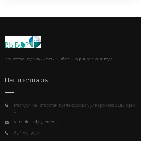
Агентство недвижимости "Выбор +" на рынке с 2012 года.
Наши контакты
Республика Татарстан, г.Зеленодольск, ул.Королева д.11Б, офис
1
viborpluszel@yandex.ru
89625529551