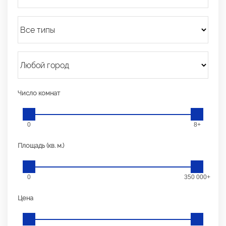
Число комнат
0
8+
Площадь (кв. м.)
0
350 000+
Цена