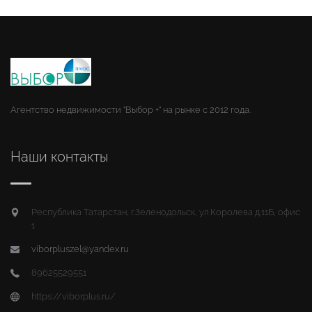
Агентство недвижимости "Выбор +" на рынке с 2012 года.
Наши контакты
Республика Татарстан, г.Зеленодольск, ул.Королева д.11Б, офис
1
viborpluszel@yandex.ru
89625529551
https://viborplus.ru/