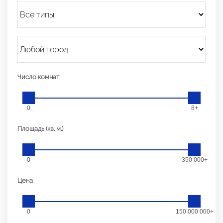
Число комнат
0
8+
Площадь (кв. м.)
0
350 000+
Цена
0
150 000 000+