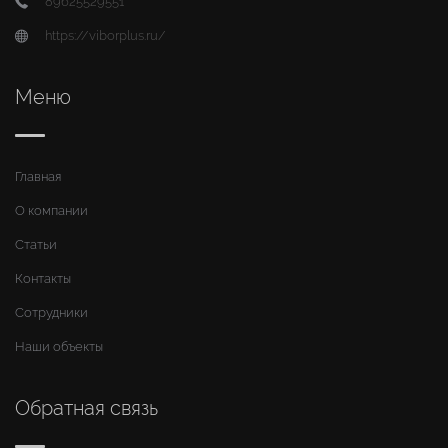
89625529551
https://viborplus.ru/
Меню
Главная
О компании
Статьи
Контакты
Сотрудники
Наши объекты
Обратная связь