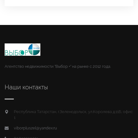
Агентство недвижимости "Выбор +" на рынке с 2012 года.
Наши контакты
Республика Татарстан, г.Зеленодольск, ул.Королева д.11Б, офис
1
viborpluszel@yandex.ru