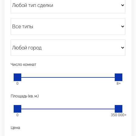
Число комнат
0
8+
Площадь (кв. м.)
0
350 000+
Цена