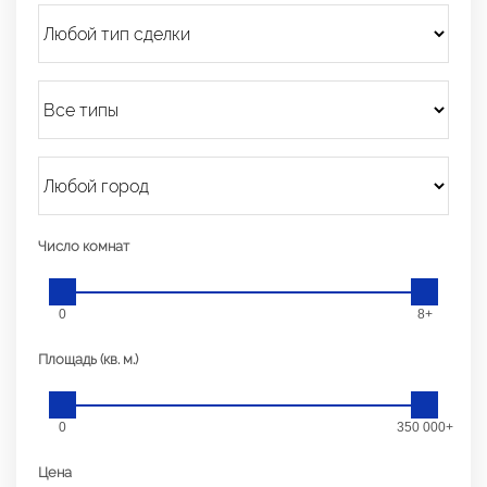
Число комнат
0
8+
Площадь (кв. м.)
0
350 000+
Цена