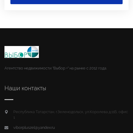
Агентство недвижимости "Выбор +" на рынке с 2012 года.
Наши контакты
Республика Татарстан, г.Зеленодольск, ул.Королева д.11Б, офис
1
viborpluszel@yandex.ru