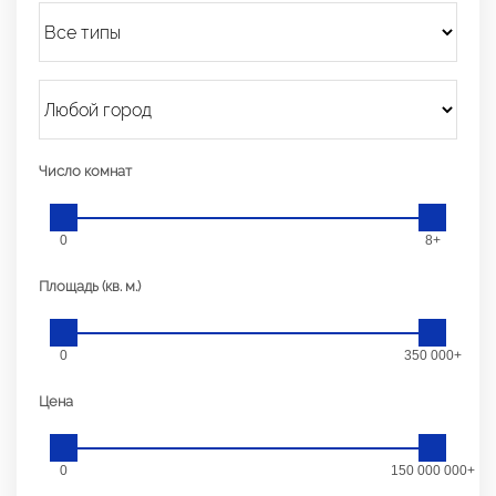
Число комнат
0
8+
Площадь (кв. м.)
0
350 000+
Цена
0
150 000 000+