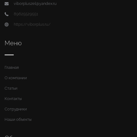
viborpluszel@yandex.ru
89625529551
https://viborplus.ru/
Меню
Главная
О компании
Статьи
Контакты
Сотрудники
Наши объекты