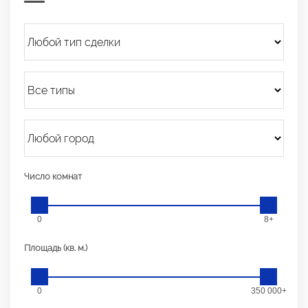
Число комнат
0
8+
Площадь (кв. м.)
0
350 000+