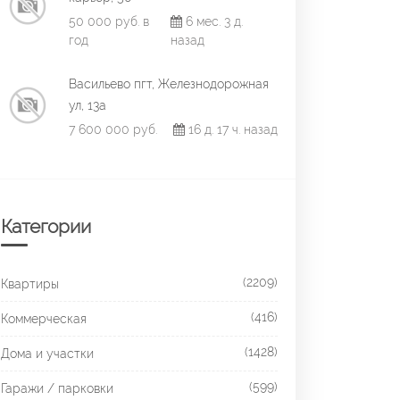
50 000 руб. в
6 мес. 3 д.
год
назад
Васильево пгт, Железнодорожная
ул, 13а
7 600 000 руб.
16 д. 17 ч. назад
Категории
(2209)
Квартиры
(416)
Коммерческая
(1428)
Дома и участки
(599)
Гаражи / парковки