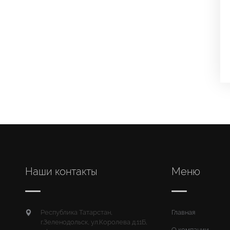
Наши контакты
Меню
Республика Татарстан,
Главная
г.Зеленодольск, ул.Королева д.11Б,
О компании