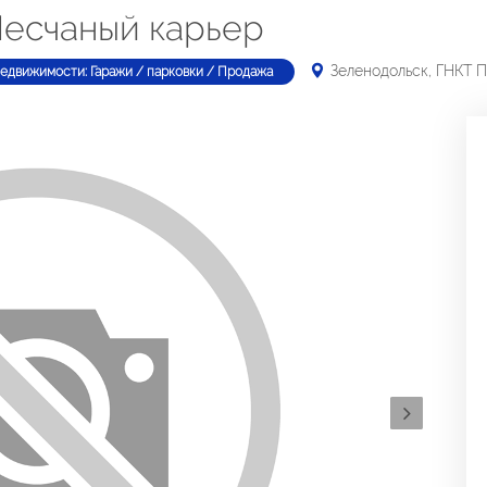
Песчаный карьер
Зеленодольск, ГНКТ 
недвижимости: Гаражи / парковки / Продажа