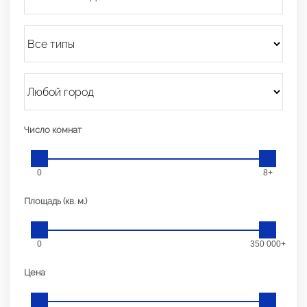
Число комнат
0
8+
Площадь (кв. м.)
0
350 000+
Цена