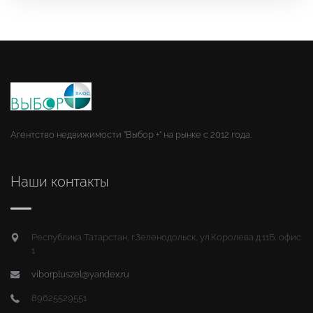
Агентство недвижимости "Выбор +" на рынке с 2012 года.
Наши контакты
Республика Татарстан, г.Зеленодольск, ул.Королева д.11Б, офис
1
viborpluszel@yandex.ru
89625529551