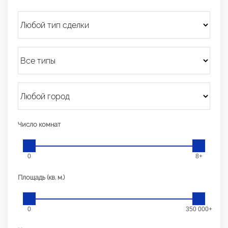
Число комнат
0
8+
Площадь (кв. м.)
0
350 000+