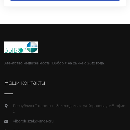
Агентство недвижимости "Выбор +" на рынке с 2012 года.
Наши контакты
Республика Татарстан, г.Зеленодольск, ул.Королева д.11Б, офис
1
viborpluszel@yandex.ru