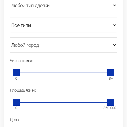
Число комнат
0
8+
Площадь (кв. м.)
0
350 000+
Цена