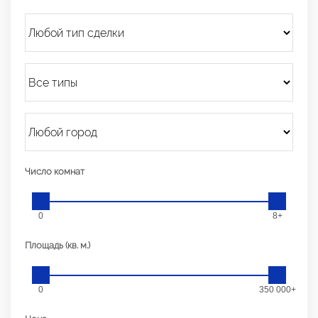
Число комнат
0
8+
Площадь (кв. м.)
0
350 000+