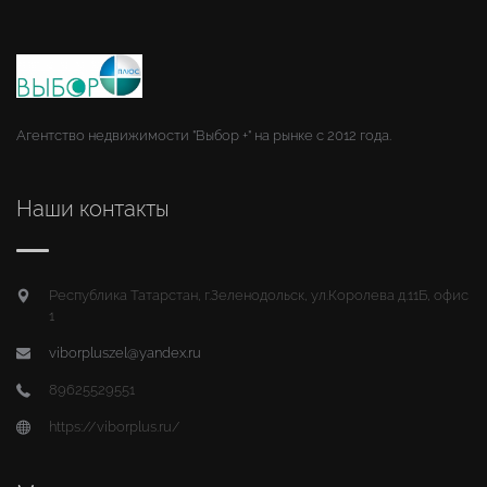
Агентство недвижимости "Выбор +" на рынке с 2012 года.
Наши контакты
Республика Татарстан, г.Зеленодольск, ул.Королева д.11Б, офис
1
viborpluszel@yandex.ru
89625529551
https://viborplus.ru/