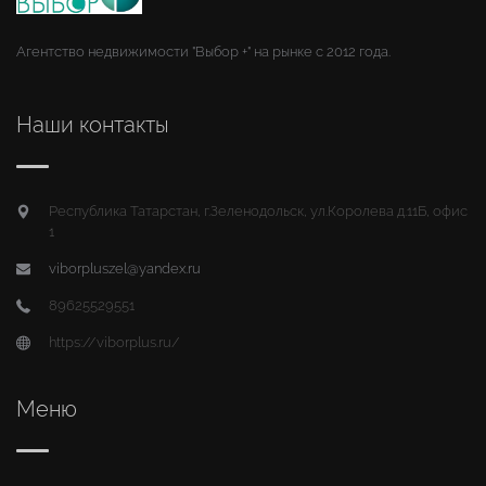
Агентство недвижимости "Выбор +" на рынке с 2012 года.
Наши контакты
Республика Татарстан, г.Зеленодольск, ул.Королева д.11Б, офис
1
viborpluszel@yandex.ru
89625529551
https://viborplus.ru/
Меню