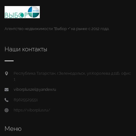
Агентство недвижимости "Выбор +" на рынке с 2012 года.
Наши контакты
Республика Татарстан, г.Зеленодольск, ул.Королева д.11Б, офис
1
viborpluszel@yandex.ru
89625529551
https://viborplus.ru/
Меню