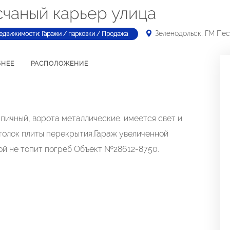
счаный карьер улица
Зеленодольск, ГМ Пе
едвижимости: Гаражи / парковки / Продажа
БНЕЕ
РАСПОЛОЖЕНИЕ
пичный, ворота металлические. имеется свет и
отолок плиты перекрытия.Гараж увеличенной
ой не топит погреб Объект №28612-8750.