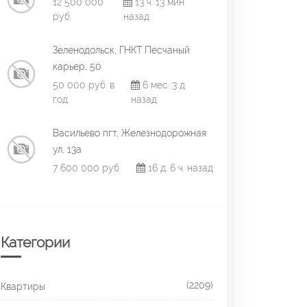
12 500 000
13 ч. 13 мин.
руб.
назад
Зеленодольск, ГНКТ Песчаный
карьер, 50
50 000 руб. в
6 мес. 3 д.
год
назад
Васильево пгт, Железнодорожная
ул, 13а
7 600 000 руб.
16 д. 6 ч. назад
Категории
(2209)
Квартиры