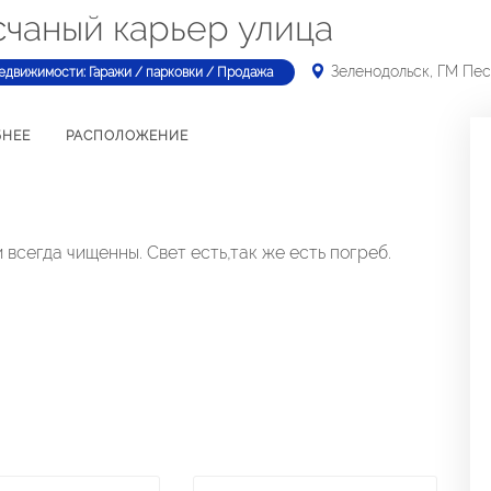
счаный карьер улица
Зеленодольск, ГМ Пе
едвижимости: Гаражи / парковки / Продажа
БНЕЕ
РАСПОЛОЖЕНИЕ
 всегда чищенны. Свет есть,так же есть погреб.