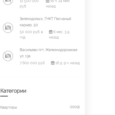
12 500 000
16 ч. 24 мин.
руб.
назад
Зеленодольск, ГНКТ Песчаный
карьер, 50
50 000 руб. в
6 мес. 3 д.
год
назад
Васильево пгт, Железнодорожная
ул, 13а
7 600 000 руб.
16 д. 9 ч. назад
Категории
(2209)
Квартиры