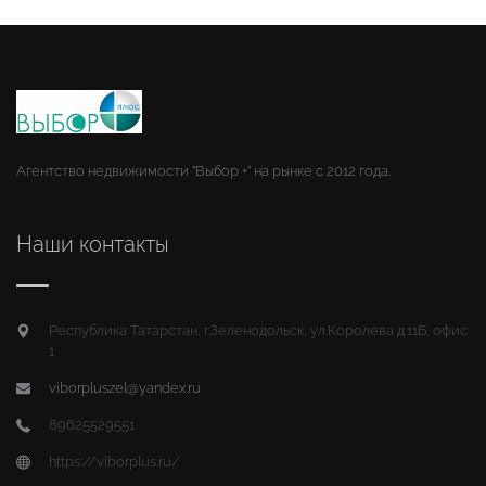
Агентство недвижимости "Выбор +" на рынке с 2012 года.
Наши контакты
Республика Татарстан, г.Зеленодольск, ул.Королева д.11Б, офис
1
viborpluszel@yandex.ru
89625529551
https://viborplus.ru/