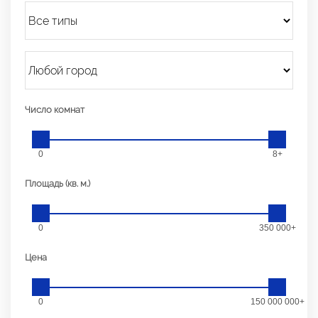
Число комнат
0
8+
Площадь (кв. м.)
0
350 000+
Цена
0
150 000 000+