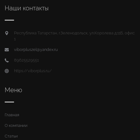
Наши контакты
Республика Татарстан, г.Зеленодольск, ул.Королева д.11Б, офис
1
viborpluszel@yandex.ru
89625529551
https://viborplus.ru/
Меню
Главная
О компании
Статьи