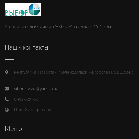
Агентство недвижимости "Выбор +" на рынке с 2012 года.
Наши контакты
Республика Татарстан, г.Зеленодольск, ул.Королева д.11Б, офис
1
viborpluszel@yandex.ru
89625529551
https://viborplus.ru/
Меню