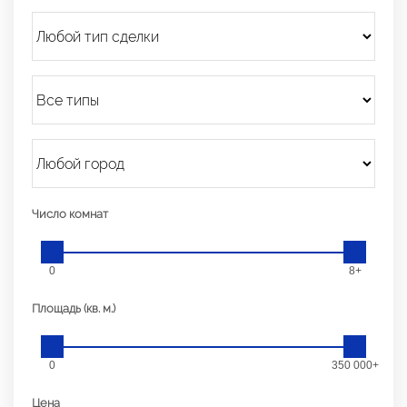
Число комнат
0
8+
Площадь (кв. м.)
0
350 000+
Цена