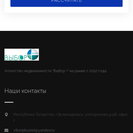
РАССЧИТАТЬ
Агентство недвижимости "Выбор +" на рынке с 2012 года.
Наши контакты
Республика Татарстан, г.Зеленодольск, ул.Королева д.11Б, офис
1
viborpluszel@yandex.ru