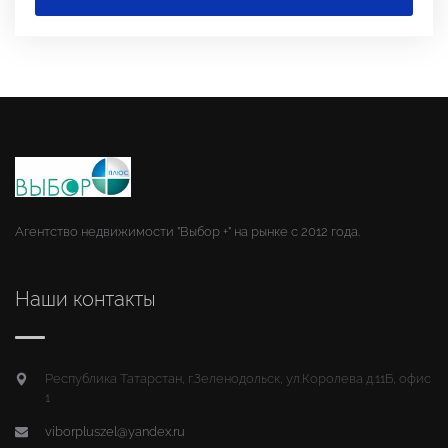
Агентство недвижимости "Выбор +" на рынке с 2012 года.
Наши контакты
Республика Татарстан, г.Зеленодольск, ул.Королева д.11Б, офис
1
viborpluszel@yandex.ru