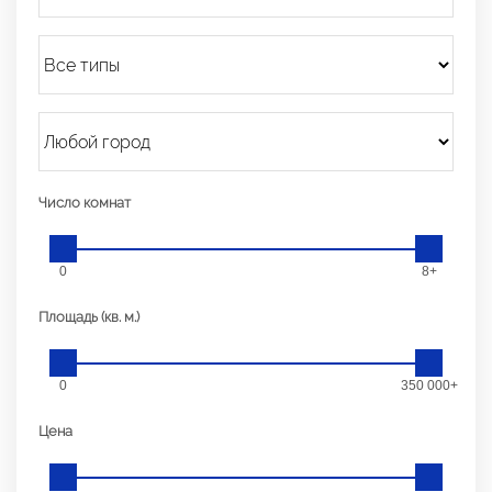
Число комнат
0
8+
Площадь (кв. м.)
0
350 000+
Цена