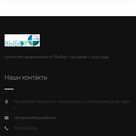
Агентство недвижимости "Выбор +" на рынке с 2012 года.
Наши контакты
Республика Татарстан, г.Зеленодольск, ул.Королева д.11Б, офис
1
viborpluszel@yandex.ru
89625529551