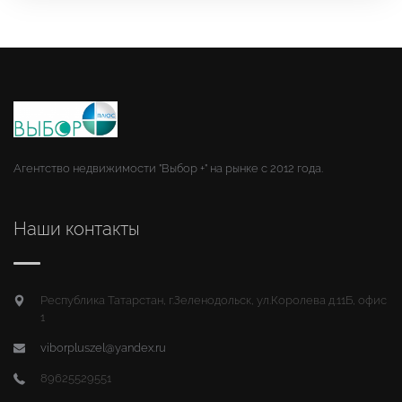
Агентство недвижимости "Выбор +" на рынке с 2012 года.
Наши контакты
Республика Татарстан, г.Зеленодольск, ул.Королева д.11Б, офис
1
viborpluszel@yandex.ru
89625529551