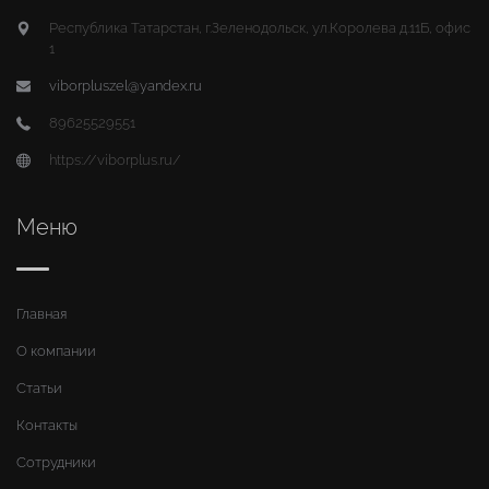
Республика Татарстан, г.Зеленодольск, ул.Королева д.11Б, офис
1
viborpluszel@yandex.ru
89625529551
https://viborplus.ru/
Меню
Главная
О компании
Статьи
Контакты
Сотрудники