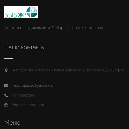
Агентство недвижимости "Выбор +" на рынке с 2012 года.
Наши контакты
Республика Татарстан, г.Зеленодольск, ул.Королева д.11Б, офис
1
viborpluszel@yandex.ru
89625529551
https://viborplus.ru/
Меню