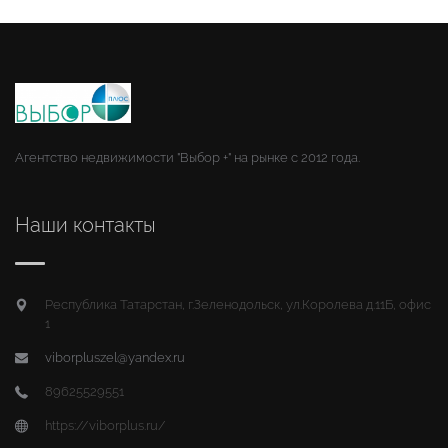
Агентство недвижимости "Выбор +" на рынке с 2012 года.
Наши контакты
Республика Татарстан, г.Зеленодольск, ул.Королева д.11Б, офис
1
viborpluszel@yandex.ru
89625529551
https://viborplus.ru/