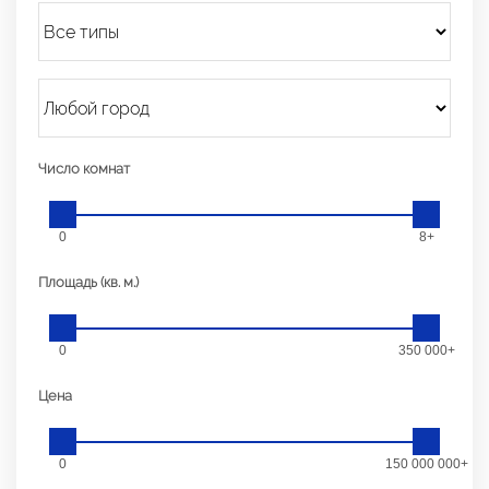
Число комнат
0
8+
Площадь (кв. м.)
0
350 000+
Цена
0
150 000 000+