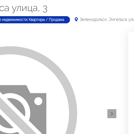
са улица, 3
Зеленодольск, Энгельса ули
п недвижимости: Квартиры / Продажа