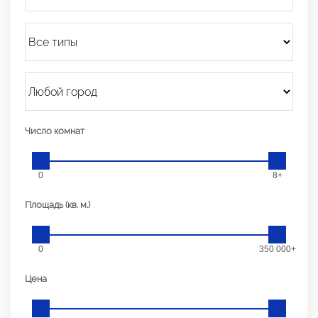
Число комнат
0
8+
Площадь (кв. м.)
0
350 000+
Цена