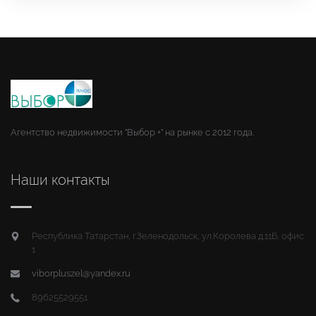
Агентство недвижимости "Выбор +" на рынке с 2012 года.
Наши контакты
Республика Татарстан, г.Зеленодольск, ул.Королева д.11Б, офис
1
viborpluszel@yandex.ru
89625529551