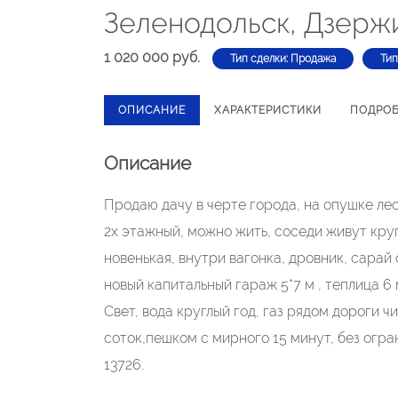
Зеленодольск, Дзерж
1 020 000 руб.
Тип сделки: Продажа
Тип
ОПИСАНИЕ
ХАРАКТЕРИСТИКИ
ПОДРО
Описание
Продаю дачу в черте города, на опушке 
2х этажный, можно жить, соседи живут кругл
новенькая, внутри вагонка, дровник, сарай
новый капитальный гараж 5*7 м , теплица 6
Свет, вода круглый год, газ рядом дороги ч
соток,пешком с мирного 15 минут, без огр
13726.