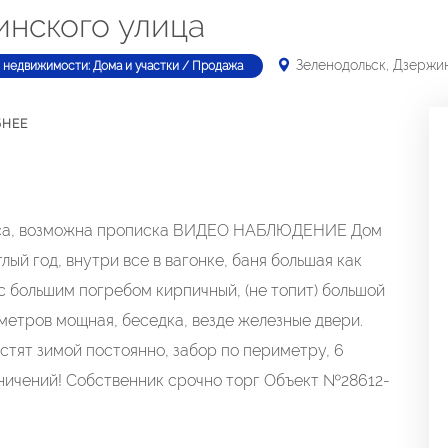
инского улица
Зеленодольск, Дзержи
 недвижимости: Дома и участки / Продажа
БНЕЕ
леса, возможна прописка ВИДЕО НАБЛЮДЕНИЕ Дом
ый год, внутри все в вагонке, баня большая как
 с большим погребом кирпичный, (не топит) большой
 метров мощная, беседка, везде железные двери.
истят зимой постоянно, забор по периметру, 6
аничений! Собственник срочно торг Объект №28612-