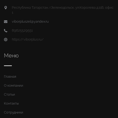
Республика Татарстан, г.Зеленодольск, ул.Королева д.11Б, офис
1
viborpluszel@yandex.ru
89625529551
https://viborplus.ru/
Меню
Главная
О компании
Статьи
Контакты
Сотрудники