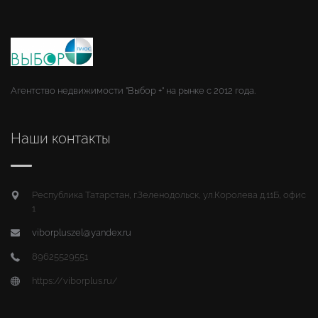
Агентство недвижимости "Выбор +" на рынке с 2012 года.
Наши контакты
Республика Татарстан, г.Зеленодольск, ул.Королева д.11Б, офис
1
viborpluszel@yandex.ru
89625529551
https://viborplus.ru/