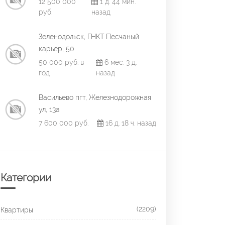
12 500 000
1 д. 44 мин.
руб.
назад
Зеленодольск, ГНКТ Песчаный
карьер, 50
50 000 руб. в
6 мес. 3 д.
год
назад
Васильево пгт, Железнодорожная
ул, 13а
7 600 000 руб.
16 д. 18 ч. назад
Категории
(2209)
Квартиры