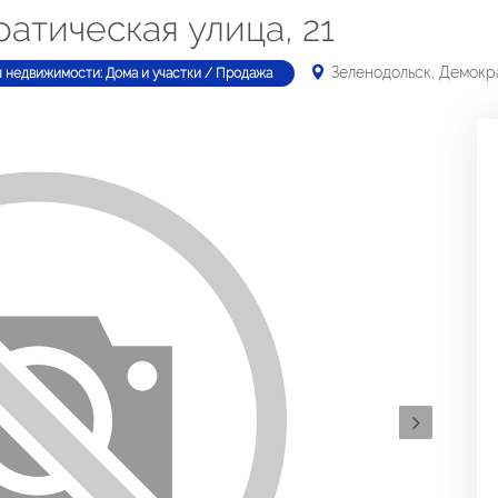
атическая улица, 21
Зеленодольск, Демокра
п недвижимости: Дома и участки / Продажа