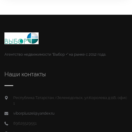
Агентство недвижимости "Выбор +" на рынке с 2012 года.
Наши контакты
Республика Татарстан, г.Зеленодольск, ул.Королева д.11Б, офис
1
viborpluszel@yandex.ru
89625529551