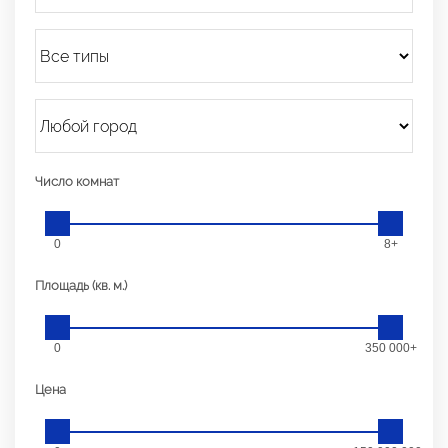
Число комнат
0
8+
Площадь (кв. м.)
0
350 000+
Цена