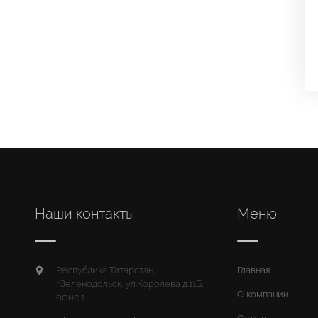
Наши контакты
Меню
Республика Татарстан,
Главная
г.Зеленодольск, ул.Королева д.11Б,
О компании
офис 1